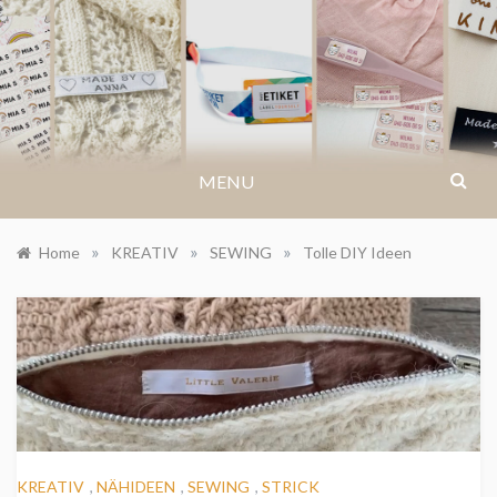
Skip
to
IKASTETIKETT.AT
content
MENU
»
»
»
Home
KREATIV
SEWING
Tolle DIY Ideen
KREATIV
,
NÄHIDEEN
,
SEWING
,
STRICK