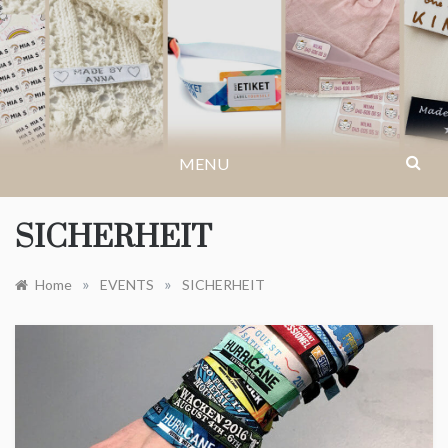
Skip
to
IKASTETIKETT.AT
content
MENU
SICHERHEIT
»
»
Home
EVENTS
SICHERHEIT