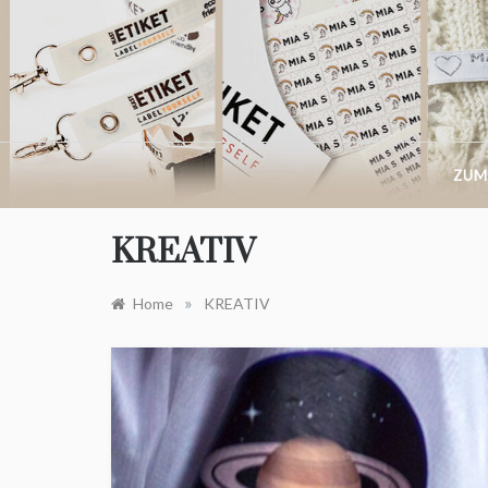
Skip
to
content
ZUM
KREATIV
»
Home
KREATIV