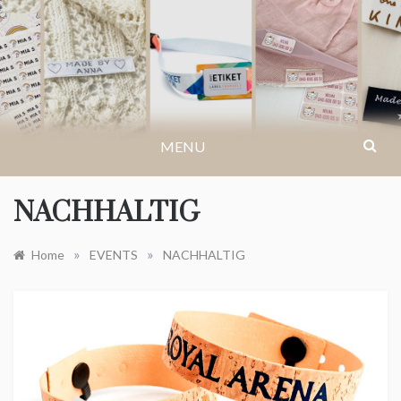
Skip
to
IKASTETIKETT.AT
content
MENU
NACHHALTIG
»
»
Home
EVENTS
NACHHALTIG