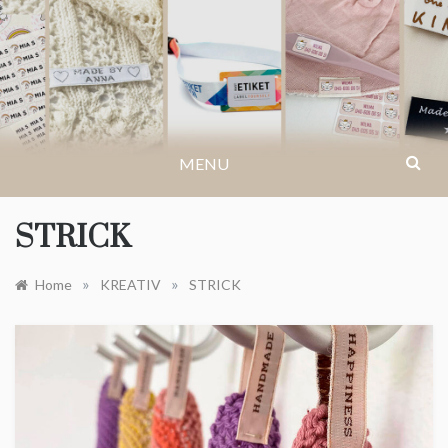
Skip
to
IKASTETIKETT.AT
content
MENU
STRICK
»
»
Home
KREATIV
STRICK