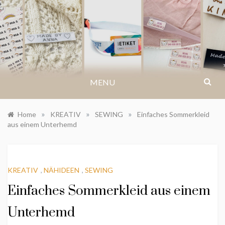
Skip
to
IKASTETIKETT.AT
content
MENU
»
»
»
Home
KREATIV
SEWING
Einfaches Sommerkleid
aus einem Unterhemd
KREATIV
,
NÄHIDEEN
,
SEWING
Einfaches Sommerkleid aus einem
Unterhemd