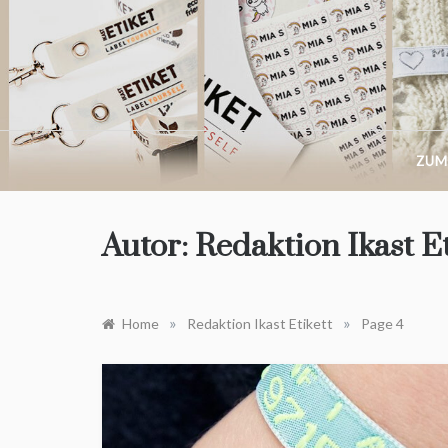
Skip
to
content
ZUM
Autor:
Redaktion Ikast Et
»
»
Home
Redaktion Ikast Etikett
Page 4