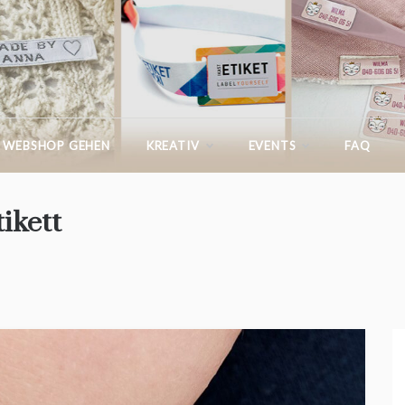
IKASTETIKETT.AT
 WEBSHOP GEHEN
KREATIV
EVENTS
FAQ
ikett